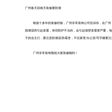
广州春天回南天装修要防潮
根据十多年的装修经验，广州
非常装饰
公司告诉你，在广州
因潮湿而引起发霉，有些防护不当的，会引起墙壁发霉更严重，地
子的业主们，要注意防潮湿/防霉变，不仅家里/办公室/写字楼要
广州非常装饰预祝大家
装修
顺利！