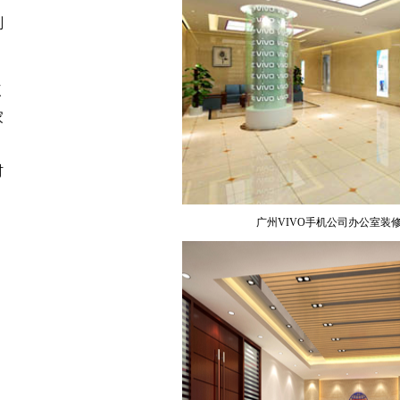
刚
三
家
，
材
广州VIVO手机公司办公室装